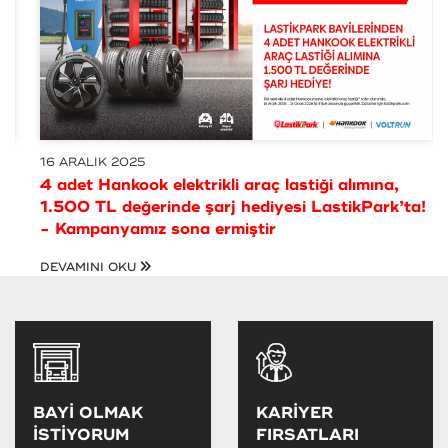
16 ARALIK 2025
4 adet Hankook elektrikli araç lastiği alımına,
1.500 TL değerinde şarj hediyesi LastikPark’ta!
- Kampanyamız sona ermiştir
DEVAMINI OKU
BAYİ OLMAK
KARİYER
İSTİYORUM
FIRSATLARI