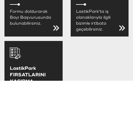
Formu doldurarak
LastikPark'ta iş
Bayi Başvurusunda
olanaklarıyla ilgili
bulunabilirsiniz.
bizimle irtibata
geçebilirsiniz.
LastikPark
FIRSATLARINI
KAÇIRMA
LastikPark
kampanya ve
fırsatlarını takip
edebilirsiniz.