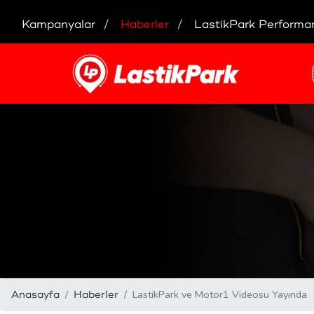
Kampanyalar
Haberler
LastikPark Performa
LastikPark ve Motor1 Videosu Yayında
Anasayfa
Haberler