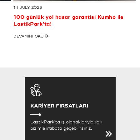
21 MAY 2025
’ye
10.000 TL ve üzeri alışverişlerde 750 TL’ye
varan MaxiPuan kazanma fırsatı
tir
LastikPark’ta! - Kampanyamız sona ermiştir
DEVAMINI OKU
KARİYER FIRSATLARI
LastikPark'ta iş olanaklarıyla ilgili
bizimle irtibata geçebilirsiniz.