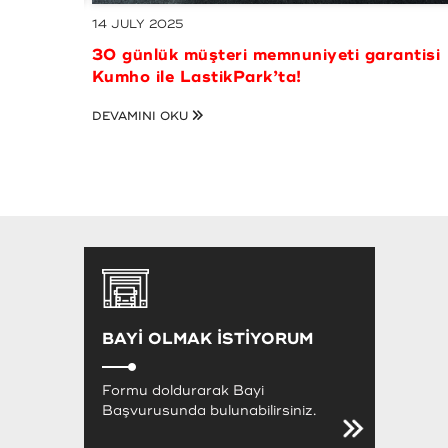
01 JULY 2025
o ile
10.000 TL ve üzeri alışverişlerde 750 TL
varan MaxiPuan kazanma fırsatı
LastikPark’ta! - Kampanyamız sona ermiş
DEVAMINI OKU
BAYİ OLMAK İSTİYORUM
Formu doldurarak Bayi
Başvurusunda bulunabilirsiniz.