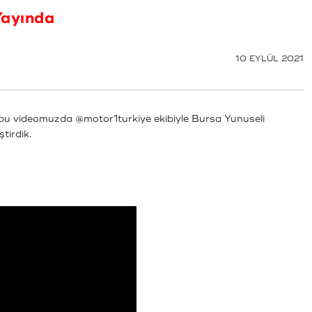
Yayında
10 EYLÜL 2021
ığı bu videomuzda
@motor1turkiye
ekibiyle Bursa Yunuseli
ştirdik.