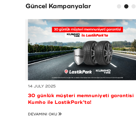
Güncel Kampanyalar
01 JULY 2025
ho ile
10.000 TL ve üzeri alışverişlerde 750 TL
varan MaxiPuan kazanma fırsatı
LastikPark’ta! - Kampanyamız sona ermiş
DEVAMINI OKU