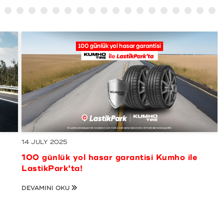
21 MAY 2025
’ye
10.000 TL ve üzeri alışverişlerde 750 TL’ye
varan MaxiPuan kazanma fırsatı
tir
LastikPark’ta! - Kampanyamız sona ermiştir
DEVAMINI OKU