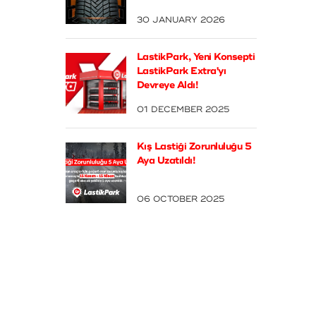
30 JANUARY 2026
LastikPark, Yeni Konsepti
LastikPark Extra'yı
Devreye Aldı!
01 DECEMBER 2025
Kış Lastiği Zorunluluğu 5
Aya Uzatıldı!
06 OCTOBER 2025
01 MAY 2025
15 APR
LastikPark’ta Axess’e Özel 7 Taksit Fırsatı! -
Miche
Kampanyamız sona ermiştir
Kampa
DEVAMINI OKU
DEVAMI