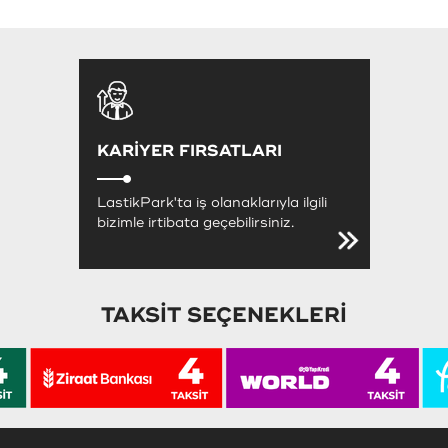
KARİYER FIRSATLARI
LastikPark'ta iş olanaklarıyla ilgili
bizimle irtibata geçebilirsiniz.
TAKSİT SEÇENEKLERİ