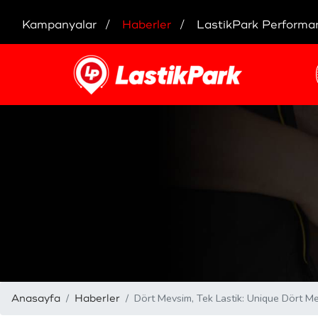
Kampanyalar
Haberler
LastikPark Performa
Dört Mevsim, Tek Lastik: Unique Dört Me
Anasayfa
Haberler