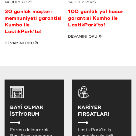
14 JULY 2025
14 JULY 2025
0
30 günlük müşteri
100 günlük yol hasar
1
memnuniyeti garantisi
garantisi Kumho ile
a
Kumho ile
LastikPark’ta!
v
i
LastikPark’ta!
k
DEVAMINI OKU
L
DEVAMINI OKU
K
e
D
BAYİ OLMAK
KARİYER
İSTİYORUM
FIRSATLARI
Formu doldurarak
LastikPark'ta iş
Bayi Başvurusunda
olanaklarıyla ilgili