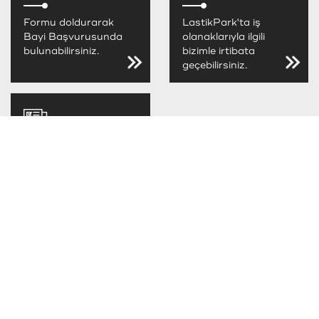
Formu doldurarak
LastikPark'ta iş
Bayi Başvurusunda
olanaklarıyla ilgili
bulunabilirsiniz.
bizimle irtibata
geçebilirsiniz.
LastikPark
FIRSATLARINI
KAÇIRMA
LastikPark
kampanya ve
fırsatlarını takip
edebilirsiniz.