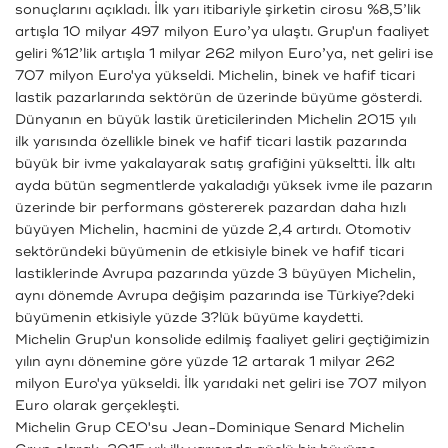
sonuçlarını açıkladı. İlk yarı itibariyle şirketin cirosu %8,5’lik
artışla 10 milyar 497 milyon Euro’ya ulaştı. Grup'un faaliyet
geliri %12’lik artışla 1 milyar 262 milyon Euro’ya, net geliri ise
707 milyon Euro'ya yükseldi. Michelin, binek ve hafif ticari
lastik pazarlarında sektörün de üzerinde büyüme gösterdi.
Dünyanın en büyük lastik üreticilerinden Michelin 2015 yılı
ilk yarısında özellikle binek ve hafif ticari lastik pazarında
büyük bir ivme yakalayarak satış grafiğini yükseltti. İlk altı
ayda bütün segmentlerde yakaladığı yüksek ivme ile pazarın
üzerinde bir performans göstererek pazardan daha hızlı
büyüyen Michelin, hacmini de yüzde 2,4 artırdı. Otomotiv
sektöründeki büyümenin de etkisiyle binek ve hafif ticari
lastiklerinde Avrupa pazarında yüzde 3 büyüyen Michelin,
aynı dönemde Avrupa değişim pazarında ise Türkiye?deki
büyümenin etkisiyle yüzde 3?lük büyüme kaydetti.
Michelin Grup'un konsolide edilmiş faaliyet geliri geçtiğimizin
yılın aynı dönemine göre yüzde 12 artarak 1 milyar 262
milyon Euro'ya yükseldi. İlk yarıdaki net geliri ise 707 milyon
Euro olarak gerçekleşti.
Michelin Grup CEO'su Jean-Dominique Senard Michelin