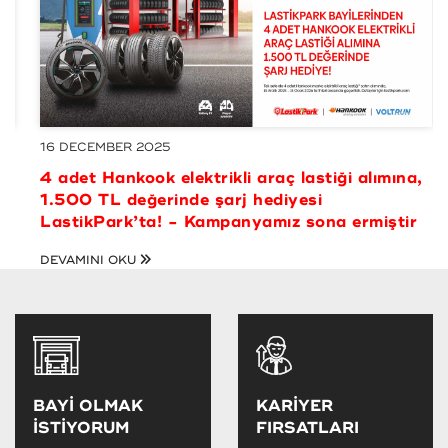
16 DECEMBER 2025
4 adet Hankook elektrikli araç lastiği alımına,
1.500 TL değerinde şarj hediyesi
LastikPark’ta! - Kampanyamız sona ermiştir
DEVAMINI OKU
BAYİ OLMAK
KARİYER
İSTİYORUM
FIRSATLARI